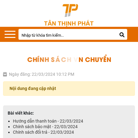
C
H
Í
N
H
S
Á
C
H
V
Ậ
N
C
H
U
Y
Ể
N
Ngày đăng: 22/03/2024 10:12 PM
Nội dung đang cập nhật
Bài viết khác:
Hướng dẫn thanh toán - 22/03/2024
Chính sách bảo mật - 22/03/2024
Chính sách đổi trả - 22/03/2024