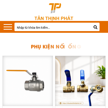
P
H
Ụ
K
I
Ệ
N
N
Ố
I
Ố
N
G