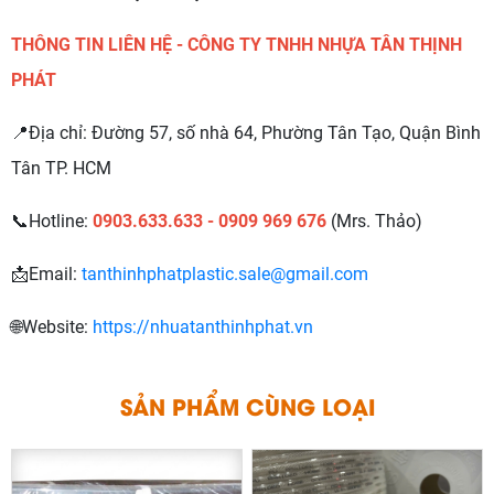
THÔNG TIN LIÊN HỆ - CÔNG TY TNHH NHỰA TÂN THỊNH
PHÁT
📍Địa chỉ: Đường 57, số nhà 64, Phường Tân Tạo, Quận Bình
Tân TP. HCM
📞Hotline:
0903.633.633 - 0909 969 676
(Mrs. Thảo)
📩Email:
tanthinhphatplastic.sale@gmail.com
🌐Website:
https://nhuatanthinhphat.vn
G
L
N
M
C
Ẩ
O
P
H
Ù
N
S
Ả
Ạ
I