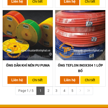
Liên hệ
Liên hệ
Chi tiết
Chi tiết
ỐNG DẪN KHÍ NÉN PU PUMA
ỐNG TEFLON INOX304 1 LỚP
BỐ
Liên hệ
Liên hệ
Chi tiết
Chi tiết
Page 1 / 5
1
2
3
4
5