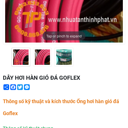
Tap or pinch to expand
DÂY HƠI HÀN GIÓ ĐÁ GOFLEX
Share
Facebook
Twitter
Messenger
Thông số kỹ thuật và kích thước Ống hơi hàn gió đá
Goflex