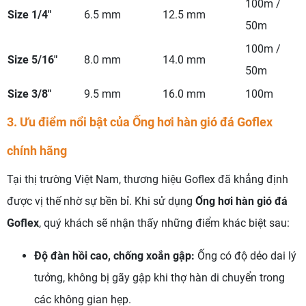
100m /
Size 1/4"
6.5 mm
12.5 mm
50m
100m /
Size 5/16"
8.0 mm
14.0 mm
50m
Size 3/8"
9.5 mm
16.0 mm
100m
3. Ưu điểm nổi bật của Ống hơi hàn gió đá Goflex
chính hãng
Tại thị trường Việt Nam, thương hiệu Goflex đã khẳng định
được vị thế nhờ sự bền bỉ. Khi sử dụng
Ống hơi hàn gió đá
Goflex
, quý khách sẽ nhận thấy những điểm khác biệt sau:
Độ đàn hồi cao, chống xoắn gập:
Ống có độ dẻo dai lý
tưởng, không bị gãy gập khi thợ hàn di chuyển trong
các không gian hẹp.