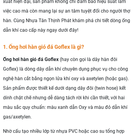
xuất hiện đại, sản phẩm không chỉ đảm bảo hiệu suất làm
việc cao mà còn mang lại sự an tâm tuyệt đối cho người thợ
hàn. Cùng Nhựa Tân Thịnh Phát khám phá chi tiết dòng ống
dẫn khí cao cấp này ngay dưới đây!
1. Ống hơi hàn gió đá Goflex là gì?
Ống hơi hàn gió đá Goflex
(hay còn gọi là dây hàn đôi
Goflex) là dòng dây dẫn khí chuyên dụng phục vụ cho công
nghệ hàn cắt bằng ngọn lửa khí oxy và axetylen (hoặc gas).
Sản phẩm được thiết kế dưới dạng dây đôi (twin hose) kết
dính chặt chẽ nhưng dễ dàng tách rời khi cần thiết, với hai
màu sắc quy chuẩn: màu xanh dẫn Oxy và màu đỏ dẫn khí
gas/axetylen.
Nhờ cấu tạo nhiều lớp từ nhựa PVC hoặc cao su tổng hợp