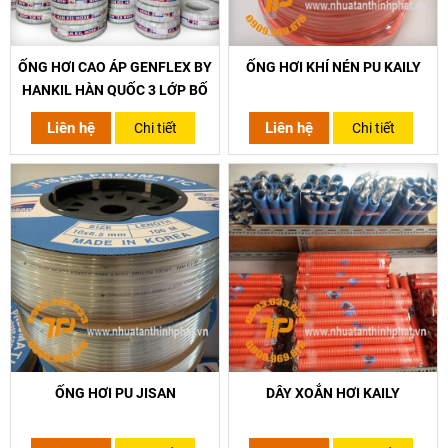
ỐNG HƠI CAO ÁP GENFLEX BY
ỐNG HƠI KHÍ NÉN PU KAILY
HANKIL HÀN QUỐC 3 LỚP BỐ
Liên hệ
Liên hệ
Chi tiết
Chi tiết
ỐNG HƠI PU JISAN
DÂY XOẮN HƠI KAILY