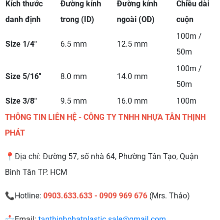
Kích thước
Đường kính
Đường kính
Chiều dài
danh định
trong (ID)
ngoài (OD)
cuộn
100m /
Size 1/4"
6.5 mm
12.5 mm
50m
100m /
Size 5/16"
8.0 mm
14.0 mm
50m
Size 3/8"
9.5 mm
16.0 mm
100m
THÔNG TIN LIÊN HỆ - CÔNG TY TNHH NHỰA TÂN THỊNH
PHÁT
📍Địa chỉ: Đường 57, số nhà 64, Phường Tân Tạo, Quận
Bình Tân TP. HCM
📞Hotline:
0903.633.633 - 0909 969 676
(Mrs. Thảo)
📩Email:
tanthinhphatplastic.sale@gmail.com