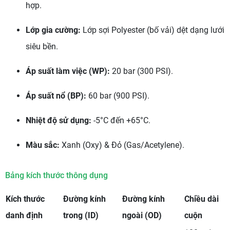
hợp.
Lớp gia cường:
Lớp sợi Polyester (bố vải) dệt dạng lưới
siêu bền.
Áp suất làm việc (WP):
20 bar (300 PSI).
Áp suất nổ (BP):
60 bar (900 PSI).
Nhiệt độ sử dụng:
-5°C đến +65°C.
Màu sắc:
Xanh (Oxy) & Đỏ (Gas/Acetylene).
Bảng kích thước thông dụng
Kích thước
Đường kính
Đường kính
Chiều dài
danh định
trong (ID)
ngoài (OD)
cuộn