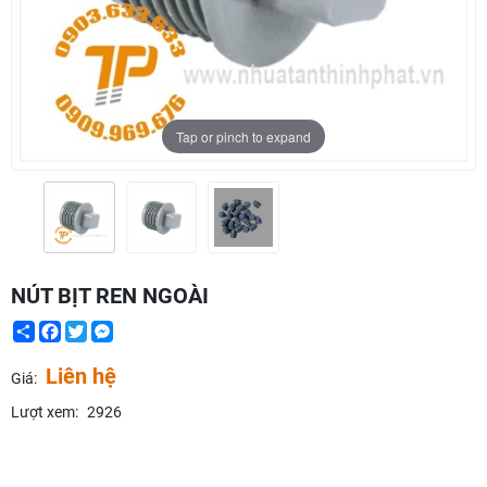
Tap or pinch to expand
NÚT BỊT REN NGOÀI
Share
Facebook
Twitter
Messenger
Liên hệ
Giá:
Lượt xem:
2926