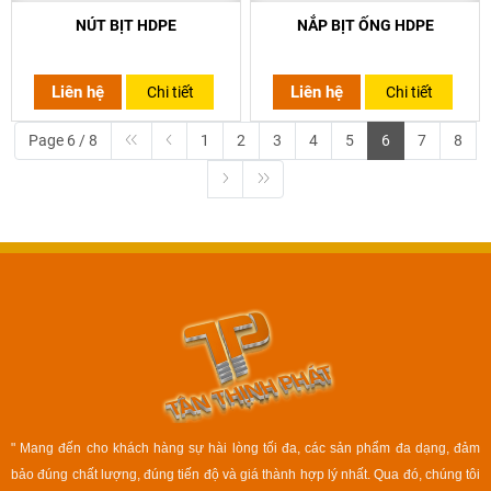
NÚT BỊT HDPE
NẮP BỊT ỐNG HDPE
Liên hệ
Liên hệ
Chi tiết
Chi tiết
Page 6 / 8
1
2
3
4
5
6
7
8
" Mang đến cho khách hàng sự hài lòng tối đa, các sản phẩm đa dạng, đảm
bảo đúng chất lượng, đúng tiến độ và giá thành hợp lý nhất. Qua đó, chúng tôi