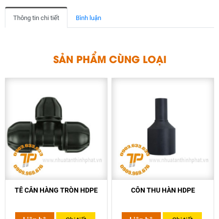
Thông tin chi tiết
Bình luận
S
Ả
N
P
H
Ẩ
M
C
Ù
N
G
L
O
Ạ
I
TÊ CÂN HÀNG TRÒN HDPE
CÔN THU HÀN HDPE