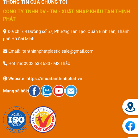
THÔNG TIN CỦA CHÚNG TÔI
CÔNG TY TNHH DV - TM - XUẤT NHẬP KHẨU TÂN THỊNH
PHÁT
Địa chỉ: 64 Đường số 57, Phường Tân Tạo, Quận Bình Tân, Thành
phố Hồ Chí Minh
Email: tanthinhphatplastic.sale@gmail.com
Hotline: 0903 633 633 - MS Thảo
Website:
https://nhuatanthinhphat.vn
Mạng xã hội: