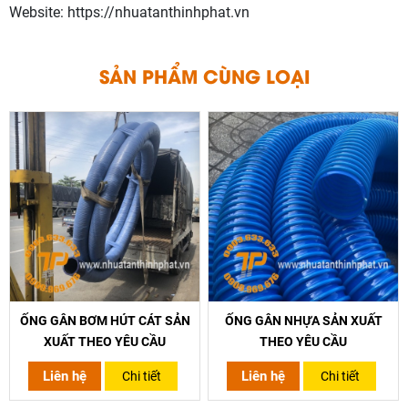
Website: https://nhuatanthinhphat.vn
S
Ả
N
P
H
Ẩ
M
C
Ù
N
G
L
O
Ạ
I
ỐNG GÂN BƠM HÚT CÁT SẢN
ỐNG GÂN NHỰA SẢN XUẤT
XUẤT THEO YÊU CẦU
THEO YÊU CẦU
Liên hệ
Liên hệ
Chi tiết
Chi tiết