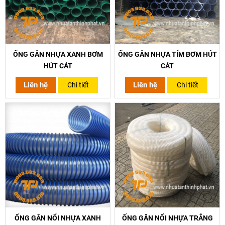
ỐNG GÂN NHỰA XANH BƠM
ỐNG GÂN NHỰA TÍM BƠM HÚT
HÚT CÁT
CÁT
Liên hệ
Liên hệ
Chi tiết
Chi tiết
ỐNG GÂN NỔI NHỰA XANH
ỐNG GÂN NỔI NHỰA TRẮNG