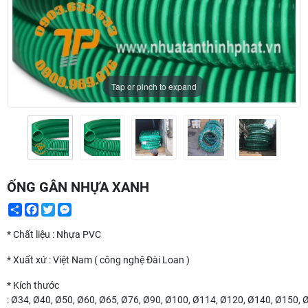
Tap or pinch to expand
ỐNG GÂN NHỰA XANH
Share
Facebook
Twitter
Messenger
* Chất liệu : Nhựa PVC
* Xuất xứ : Việt Nam ( công nghệ Đài Loan )
* Kích thước
: Ø34, Ø40, Ø50, Ø60, Ø65, Ø76, Ø90, Ø100, Ø114, Ø120, Ø140, Ø150,