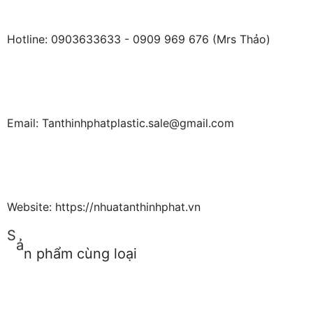
Hotline: 0903633633 - 0909 969 676 (Mrs Thảo)
Email: Tanthinhphatplastic.sale@gmail.com
Website: https://nhuatanthinhphat.vn
S
ả
n
p
h
ẩ
m
c
ù
n
g
l
o
ạ
i