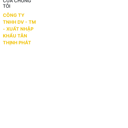
CỦA CHÚNG
TÔI
CÔNG TY
TNHH DV - TM
- XUẤT NHẬP
KHẨU TÂN
THỊNH PHÁT
Địa chỉ: 64
Đường số 57,
Phường Tân Tạo,
Quận Bình Tân,
Thành phố Hồ Chí
Minh
Email:
tanthinhphatplastic.sale@gmail.com
Hotline: 0903
633 633 - MS