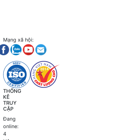
Thảo
Website:
https://nhuatanthinhphat.vn
Mạng xã hội:
THỐNG
KÊ
TRUY
CẬP
Đang
online:
4