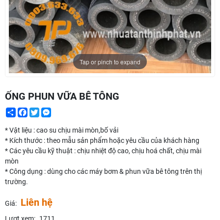
Tap or pinch to expand
ỐNG PHUN VỮA BÊ TÔNG
Share
Facebook
Twitter
Messenger
* Vật liệu : cao su chịu mài mòn,bố vải
* Kích thước : theo mẫu sản phẩm hoặc yêu cầu của khách hàng
* Các yêu cầu kỹ thuật : chịu nhiệt độ cao, chịu hoá chất, chịu mài
mòn
* Công dụng : dùng cho các máy bơm & phun vữa bê tông trên thị
trường.
Liên hệ
Giá:
Lượt xem:
1711