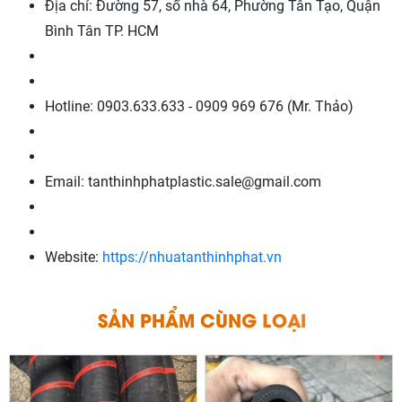
Địa chỉ: Đường 57, số nhà 64, Phường Tân Tạo, Quận
Bình Tân TP. HCM
Hotline: 0903.633.633 - 0909 969 676 (Mr. Thảo)
Email: tanthinhphatplastic.sale@gmail.com
Website:
https://nhuatanthinhphat.vn
N
P
Ả
H
S
Ẩ
M
C
Ù
N
G
L
O
Ạ
I