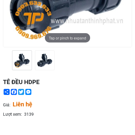
Tap or pinch to expand
TÊ ĐỀU HDPE
Share
Facebook
Twitter
Messenger
Liên hệ
Giá:
Lượt xem:
3139