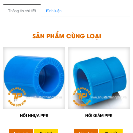
Thông tin chi tiết
Bình luận
S
Ả
N
P
H
Ẩ
M
C
Ù
N
G
L
O
Ạ
I
NỐI NHỰA PPR
NỐI GIẢM PPR