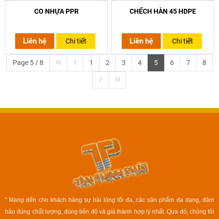
CO NHỰA PPR
CHẾCH HÀN 45 HDPE
Liên hệ
Liên hệ
Chi tiết
Chi tiết
Page 5 / 8
1
2
3
4
5
6
7
8
" Mang đến cho khách hàng sự hài lòng tối đa, các sản phẩm đa dạng, đảm
bảo đúng chất lượng, đúng tiến độ và giá thành hợp lý nhất. Qua đó, chúng tôi