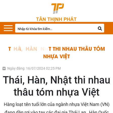
T
H
Á
I
,
H
À
N
,
N
H
Ậ
T
T
H
I
N
H
A
U
T
H
Â
U
T
Ó
M
N
H
Ự
A
V
I
Ệ
T
Ngày đăng: 16/07/2024 02:25 PM
Thái, Hàn, Nhật thi nhau
thâu tóm nhựa Việt
Hàng loạt tên tuổi lớn của ngành nhựa Việt Nam (VN)
đang dần rơi vào tay các đại gia Thái Lan , Hàn Quốc