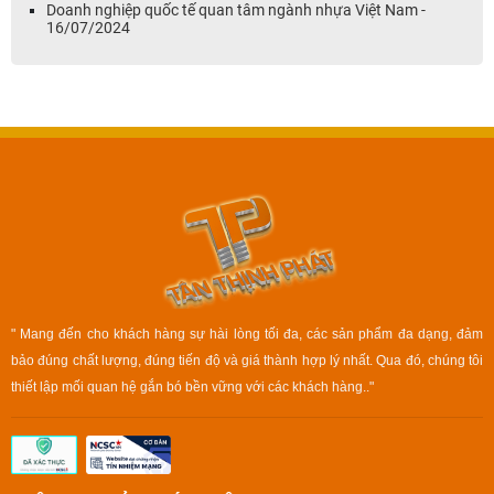
Doanh nghiệp quốc tế quan tâm ngành nhựa Việt Nam -
16/07/2024
" Mang đến cho khách hàng sự hài lòng tối đa, các sản phẩm đa dạng, đảm
bảo đúng chất lượng, đúng tiến độ và giá thành hợp lý nhất. Qua đó, chúng tôi
thiết lập mối quan hệ gắn bó bền vững với các khách hàng.."