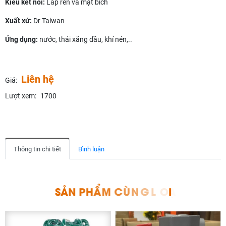
Kiểu kết nối:
Lắp ren và mặt bích
Xuất xứ:
Dr Taiwan
Ứng dụng:
nước, thải xăng dầu, khí nén,..
Liên hệ
Giá:
Lượt xem:
1700
Thông tin chi tiết
Bình luận
S
Ả
N
P
H
Ẩ
M
C
Ù
N
G
L
O
Ạ
I