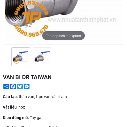
Tap or pinch to expand
VAN BI DR TAIWAN
Share
Facebook
Twitter
Messenger
Cấu tạo:
thân van, trục van và bi van
Vật liệu
inox
Kiểu đóng mở:
Tay gạt