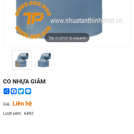
Tap or pinch to expand
CO NHỰA GIẢM
Share
Facebook
Twitter
Messenger
Liên hệ
Giá:
Lượt xem:
6492