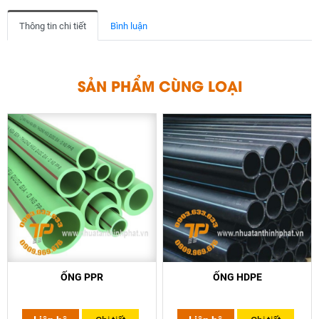
Thông tin chi tiết
Bình luận
N
P
H
Ả
S
Ẩ
M
C
Ù
N
G
L
O
Ạ
I
ỐNG PPR
ỐNG HDPE