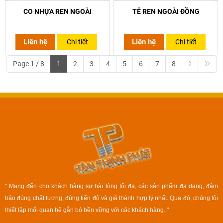
CO NHỰA REN NGOÀI
TÊ REN NGOÀI ĐỒNG
Liên hệ
Liên hệ
Chi tiết
Chi tiết
Page 1 / 8
1
2
3
4
5
6
7
8
" Mang đến cho khách hàng sự hài lòng tối đa, các sản phẩm đa dạng, đảm
bảo đúng chất lượng, đúng tiến độ và giá thành hợp lý nhất. Qua đó, chúng tôi
thiết lập mối quan hệ gắn bó bền vững với các khách hàng.."