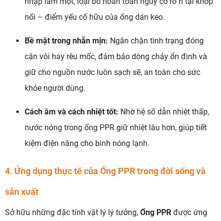
nhập làm một, loại bỏ hoàn toàn nguy cơ rò rỉ tại khớp
nối – điểm yếu cố hữu của ống dán keo.
Bề mặt trong nhẵn mịn:
Ngăn chặn tình trạng đóng
cặn vôi hay rêu mốc, đảm bảo dòng chảy ổn định và
giữ cho nguồn nước luôn sạch sẽ, an toàn cho sức
khỏe người dùng.
Cách âm và cách nhiệt tốt:
Nhờ hệ số dẫn nhiệt thấp,
nước nóng trong ống PPR giữ nhiệt lâu hơn, giúp tiết
kiệm điện năng cho bình nóng lạnh.
4. Ứng dụng thực tế của Ống PPR trong đời sống và
sản xuất
Sở hữu những đặc tính vật lý lý tưởng,
Ống PPR
được ứng