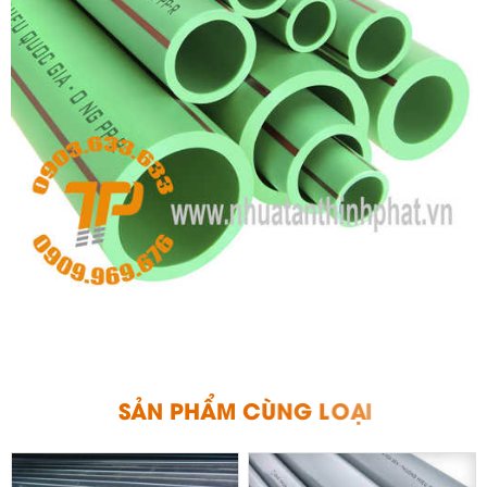
S
Ả
N
P
H
Ẩ
M
C
Ù
N
G
L
O
Ạ
I