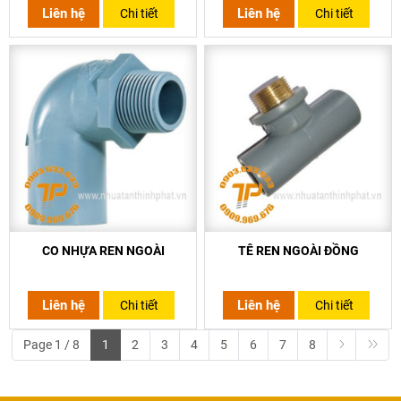
Liên hệ
Liên hệ
Chi tiết
Chi tiết
CO NHỰA REN NGOÀI
TÊ REN NGOÀI ĐỒNG
Liên hệ
Liên hệ
Chi tiết
Chi tiết
Page 1 / 8
1
2
3
4
5
6
7
8