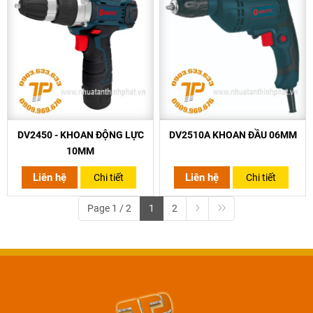
DV2450 - KHOAN ĐỘNG LỰC
DV2510A KHOAN ĐẦU 06MM
10MM
Liên hệ
Liên hệ
Chi tiết
Chi tiết
Page 1 / 2
1
2