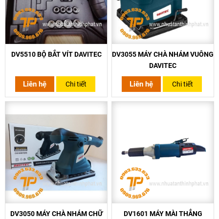
DV5510 BỘ BẮT VÍT DAVITEC
DV3055 MÁY CHÀ NHÁM VUÔNG
DAVITEC
Liên hệ
Liên hệ
Chi tiết
Chi tiết
DV3050 MÁY CHÀ NHÁM CHỮ
DV1601 MÁY MÀI THẲNG