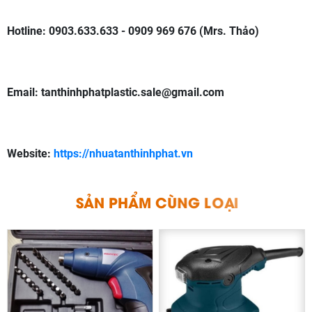
Hotline: 0903.633.633 - 0909 969 676 (Mrs. Thảo)
Email: tanthinhphatplastic.sale@gmail.com
Website:
https://nhuatanthinhphat.vn
S
Ả
N
P
H
Ẩ
M
C
Ù
N
G
L
O
Ạ
I