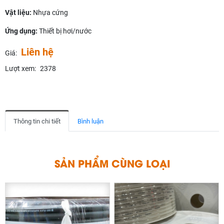
Vật liệu:
Nhựa cứng
Ứng dụng:
Thiết bị hơi/nước
Liên hệ
Giá:
Lượt xem:
2378
Thông tin chi tiết
Bình luận
S
Ả
N
P
H
Ẩ
M
C
Ù
N
G
L
O
Ạ
I