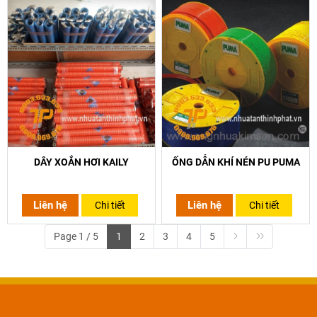
DÂY XOẮN HƠI KAILY
ỐNG DẪN KHÍ NÉN PU PUMA
Liên hệ
Liên hệ
Chi tiết
Chi tiết
Page 1 / 5
1
2
3
4
5