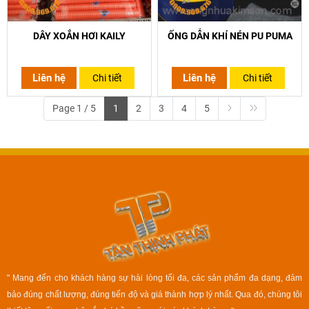
DÂY XOẮN HƠI KAILY
ỐNG DẪN KHÍ NÉN PU PUMA
Liên hệ
Liên hệ
Chi tiết
Chi tiết
Page 1 / 5
1
2
3
4
5
" Mang đến cho khách hàng sự hài lòng tối đa, các sản phẩm đa dạng, đảm
bảo đúng chất lượng, đúng tiến độ và giá thành hợp lý nhất. Qua đó, chúng tôi