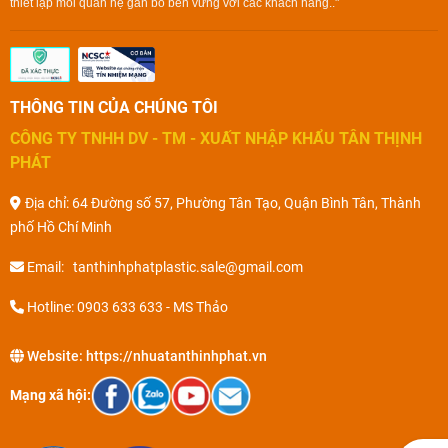
thiết lập mối quan hệ gắn bó bền vững với các khách hàng.."
THÔNG TIN CỦA CHÚNG TÔI
CÔNG TY TNHH DV - TM - XUẤT NHẬP KHẨU TÂN THỊNH
PHÁT
Địa chỉ: 64 Đường số 57, Phường Tân Tạo, Quận Bình Tân, Thành
phố Hồ Chí Minh
Email: tanthinhphatplastic.sale@gmail.com
Hotline: 0903 633 633 - MS Thảo
Website:
https://nhuatanthinhphat.vn
Mạng xã hội: