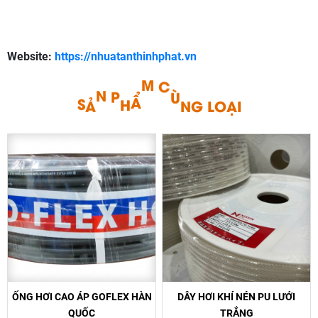
Website:
https://nhuatanthinhphat.vn
Ạ
I
O
L
S
Ả
N
P
H
Ẩ
M
C
Ù
N
G
ỐNG HƠI CAO ÁP GOFLEX HÀN
DÂY HƠI KHÍ NÉN PU LƯỚI
QUỐC
TRẮNG