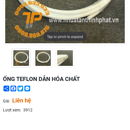
Tap or pinch to expand
ỐNG TEFLON DẪN HÓA CHẤT
Share
Facebook
Twitter
Messenger
Liên hệ
Giá:
Lượt xem:
3912