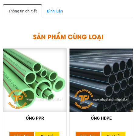
Thông tin chi tiết
Bình luận
Ả
N
P
S
H
Ẩ
M
C
Ù
N
G
L
O
Ạ
I
ỐNG PPR
ỐNG HDPE