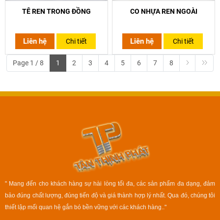
TÊ REN TRONG ĐỒNG
CO NHỰA REN NGOÀI
Liên hệ
Liên hệ
Chi tiết
Chi tiết
Page 1 / 8
1
2
3
4
5
6
7
8
" Mang đến cho khách hàng sự hài lòng tối đa, các sản phẩm đa dạng, đảm
bảo đúng chất lượng, đúng tiến độ và giá thành hợp lý nhất. Qua đó, chúng tôi
thiết lập mối quan hệ gắn bó bền vững với các khách hàng.."