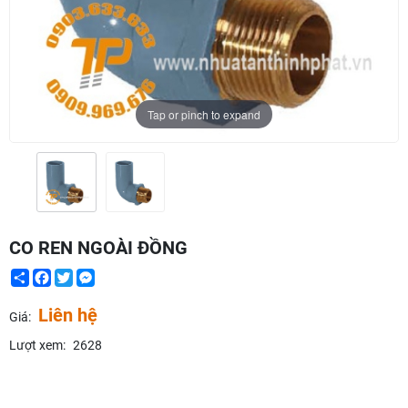
Tap or pinch to expand
CO REN NGOÀI ĐỒNG
Share
Facebook
Twitter
Messenger
Liên hệ
Giá:
Lượt xem:
2628