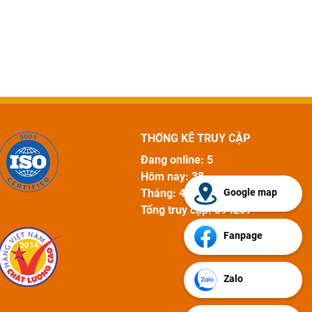
THỐNG KÊ TRUY CẬP
Đang online: 5
Hôm nay: 38
Google map
Tháng: 4280
Tổng truy cập: 394257
Fanpage
Zalo