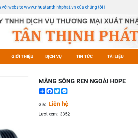
với website www.nhuatanthinhphat.vn của chúng tôi !
GIỚI THIỆU
DỊCH VỤ
TIN TỨC
TÀI LIỆU
MĂNG SÔNG REN NGOÀI HDPE
Share
Facebook
Twitter
Messenger
Liên hệ
Giá:
Lượt xem:
3352