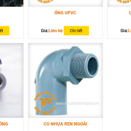
ỐNG UPVC
Giá:
Liên hệ
Giá:
L
ết
Chi tiết
ĐỒNG
CO NHỰA REN NGOÀI