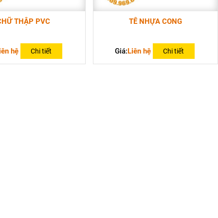
CHỮ THẬP PVC
TÊ NHỰA CONG
iên hệ
Giá:
Liên hệ
Chi tiết
Chi tiết