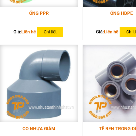
ỐNG PPR
ỐNG HDPE
Giá:
Liên hệ
Giá:
Liên hệ
Chi tiết
Chi ti
CO NHỰA GIẢM
TÊ REN TRONG 