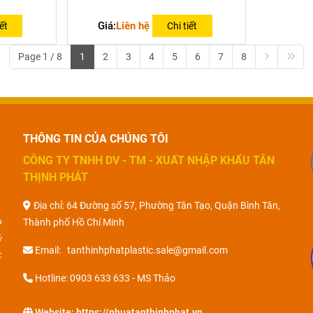
Giá:
Liên hệ
ết
Chi tiết
Page 1 / 8
1
2
3
4
5
6
7
8
THÔNG TIN CỦA CHÚNG TÔI
CÔNG TY TNHH DV - TM - XUẤT NHẬP KHẨU TÂN
THỊNH PHÁT
Địa chỉ: 64 Đường số 57, Phường Tân Tạo, Quận Bình Tân,
a
Thành phố Hồ Chí Minh
ý
Email: tanthinhphatplastic.sale@gmail.com
c
Hotline: 0903 633 633 - MS Thảo
Website:
https://nhuatanthinhphat.vn