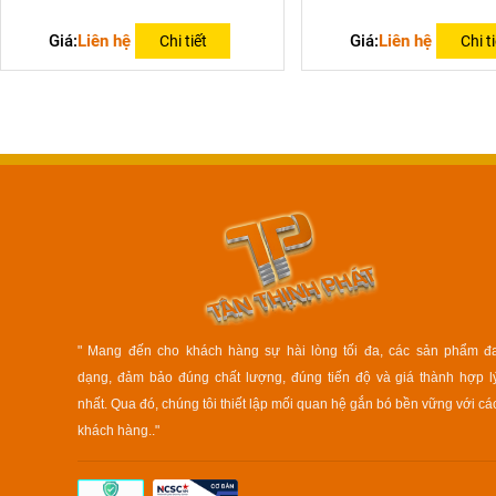
Giá:
Liên hệ
Giá:
Liên hệ
Chi tiết
Chi ti
" Mang đến cho khách hàng sự hài lòng tối đa, các sản phẩm đ
dạng, đảm bảo đúng chất lượng, đúng tiến độ và giá thành hợp l
nhất. Qua đó, chúng tôi thiết lập mối quan hệ gắn bó bền vững với cá
khách hàng.."