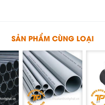
S
Ả
N
P
H
Ẩ
M
C
Ù
N
G
L
O
Ạ
I