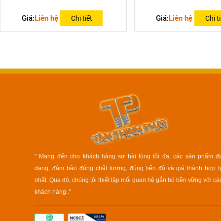
Giá:
Liên hệ
Giá:
Liên hệ
Chi tiết
Chi ti
" Mang đến cho khách hàng sự hài lòng tối đa, các sản phẩm đ
dạng, đảm bảo đúng chất lượng, đúng tiến độ và giá thành hợp l
nhất. Qua đó, chúng tôi thiết lập mối quan hệ gắn bó bền vững với cá
khách hàng.."