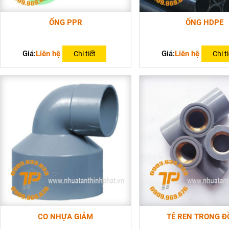
ỐNG PPR
ỐNG HDPE
Giá:
Liên hệ
Giá:
Liên hệ
Chi tiết
Chi ti
CO NHỰA GIẢM
TÊ REN TRONG 