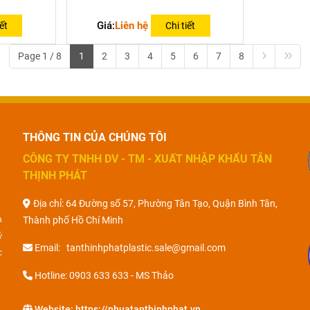
Giá:
Liên hệ
ết
Chi tiết
Page 1 / 8
1
2
3
4
5
6
7
8
THÔNG TIN CỦA CHÚNG TÔI
CÔNG TY TNHH DV - TM - XUẤT NHẬP KHẨU TÂN
THỊNH PHÁT
Địa chỉ: 64 Đường số 57, Phường Tân Tạo, Quận Bình Tân,
a
Thành phố Hồ Chí Minh
ý
Email: tanthinhphatplastic.sale@gmail.com
c
Hotline: 0903 633 633 - MS Thảo
Website:
https://nhuatanthinhphat.vn