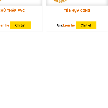
CHỮ THẬP PVC
TÊ NHỰA CONG
iên hệ
Giá:
Liên hệ
Chi tiết
Chi tiết