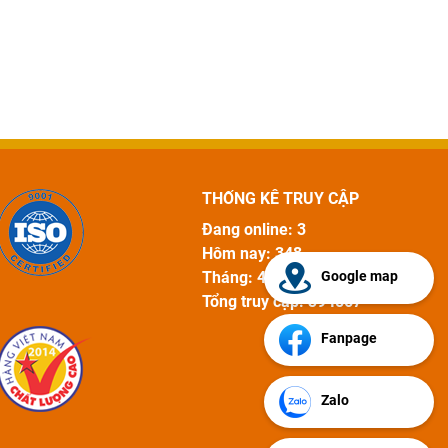
THỐNG KÊ TRUY CẬP
Đang online: 3
Hôm nay: 348
Google map
Tháng: 4590
Tổng truy cập: 394567
Fanpage
Zalo