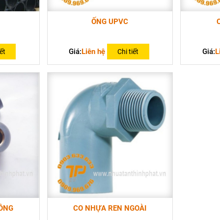
ỐNG UPVC
Giá:
Liên hệ
Giá:
L
ết
Chi tiết
ĐỒNG
CO NHỰA REN NGOÀI