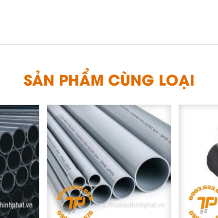
Ẩ
M
C
N
Ả
H
P
S
Ù
N
G
L
O
Ạ
I