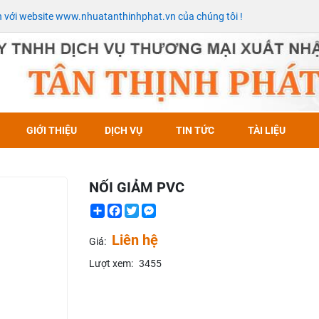
với website www.nhuatanthinhphat.vn của chúng tôi !
GIỚI THIỆU
DỊCH VỤ
TIN TỨC
TÀI LIỆU
NỐI GIẢM PVC
Share
Facebook
Twitter
Messenger
Liên hệ
Giá:
Lượt xem:
3455