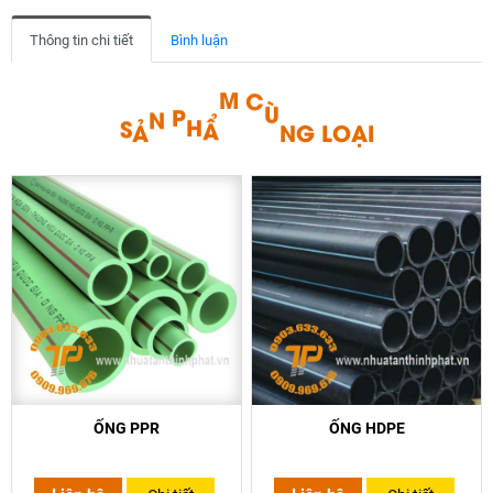
Thông tin chi tiết
Bình luận
O
L
Ạ
Ù
N
Ẩ
C
I
M
G
H
S
Ả
N
P
ỐNG PPR
ỐNG HDPE