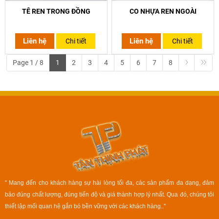
TÊ REN TRONG ĐỒNG
CO NHỰA REN NGOÀI
Liên hệ
Liên hệ
Chi tiết
Chi tiết
Page 1 / 8
1
2
3
4
5
6
7
8
" Mang đến cho khách hàng sự hài lòng tối đa, các sản phẩm đa dạng, đảm
bảo đúng chất lượng, đúng tiến độ và giá thành hợp lý nhất. Qua đó, chúng tôi
thiết lập mối quan hệ gắn bó bền vững với các khách hàng.."