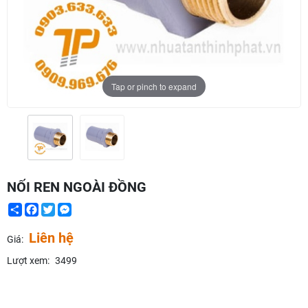
Tap or pinch to expand
NỐI REN NGOÀI ĐỒNG
Share
Facebook
Twitter
Messenger
Liên hệ
Giá:
Lượt xem:
3499